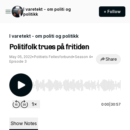
I varetekt - om politi og
+ Follow
politikk
I varetekt - om politi og politikk
Politifolk trues på fritiden
May 05, 2022
•
Politiets Fellesforbund
•
Season 4
•
Share
Episode 3
Use Left/Right to seek, Home/End to jump to st
0:00
|
30:57
Show Notes