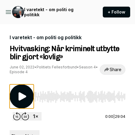
I varetekt - om politi og
+ Follow
politikk
I varetekt - om politi og politikk
Hvitvasking: Når kriminelt utbytte
blir gjort «lovlig»
June 02, 2022
•
Politiets Fellesforbund
•
Season 4
•
Share
Episode 4
Use Left/Right to seek, Home/End to jump to st
0:00
|
29:04