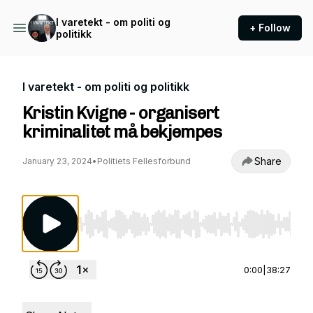
I varetekt - om politi og
+ Follow
politikk
I varetekt - om politi og politikk
Kristin Kvigne - organisert
kriminalitet må bekjempes
Share
January 23, 2024
•
Politiets Fellesforbund
Use Left/Right to seek, Home/End to jump to st
0:00
|
38:27